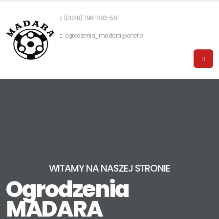
(0048) 798-083-561
ogrodzenia_madara@onet.pl
WITAMY NA NASZEJ STRONIE
Ogrodzenia
MADARA