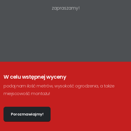
z
a
p
r
a
s
z
a
m
y
!
W celu wstępnej wyceny
podaj nam ilość metrów, wysokość ogrodzenia, a także
miejscowość montażu!
Porozmawiajmy!