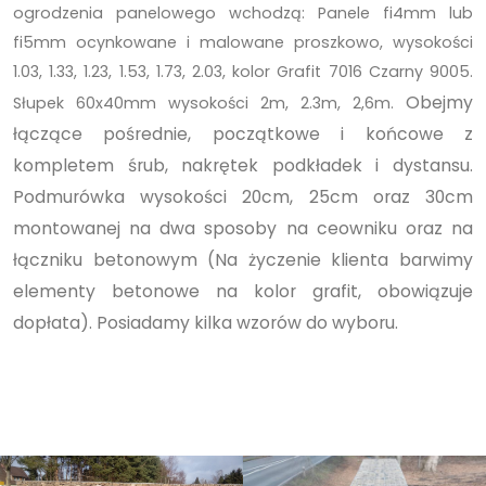
ogrodzenia panelowego wchodzą: Panele fi4mm lub
fi5mm ocynkowane i malowane proszkowo, wysokości
1.03, 1.33, 1.23, 1.53, 1.73, 2.03, kolor Grafit 7016 Czarny 9005.
Obejmy
Słupek 60x40mm wysokości 2m, 2.3m, 2,6m.
łączące pośrednie, początkowe i końcowe z
kompletem śrub, nakrętek podkładek i dystansu.
Podmurówka wysokości 20cm, 25cm oraz 30cm
montowanej na dwa sposoby na ceowniku oraz na
łączniku betonowym (Na życzenie klienta barwimy
elementy betonowe na kolor grafit, obowiązuje
dopłata). Posiadamy kilka wzorów do wyboru.